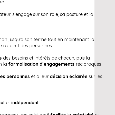
re.
itateur, s’engage sur son rôle, sa posture et la
tion jusqu’à son terme tout en maintenant la
e respect des personnes :
te
des besoins et intérêts de chacun, puis la
in la
formalisation d’engagements
réciproques
des personnes
et à leur
décision éclairée
sur les
ial
et
indépendant
roposer une solution; il
facilite
la
créativité
et