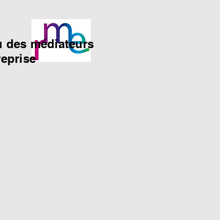
 des médiateurs
reprise