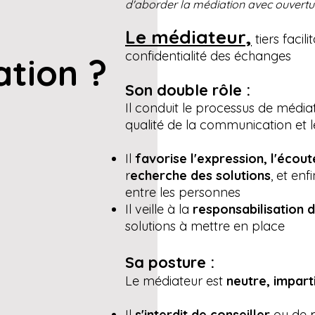
d'aborder la médiation avec ouvertu
Le médiateur,
tiers facil
confidentialité des échanges
ation ?
Son double rôle :
Il conduit le processus de média
qualité de la communication et l
Il
favorise l'expression, l'écou
r
echerche des solutions
, et enf
entre les personnes
Il veille à la
responsabilisation 
solutions à mettre en place
Sa posture :
Le médiateur est
neutre, impart
Il
s'interdit de conseiller
ou de p